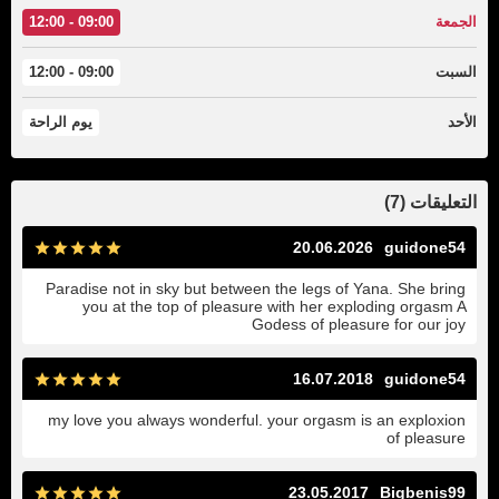
الجمعة
09:00 - 12:00
السبت
09:00 - 12:00
الأحد
يوم الراحة
التعليقات (7)
20.06.2026
guidone54
Paradise not in sky but between the legs of Yana. She bring
you at the top of pleasure with her exploding orgasm A
Godess of pleasure for our joy
16.07.2018
guidone54
my love you always wonderful. your orgasm is an exploxion
of pleasure
23.05.2017
Bigbenis99