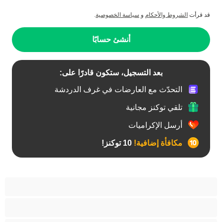
قد قرأت
الشروط والأحكام
و
سياسة الخصوصية
.
أنشئ حسابًا
بعد التسجيل، ستكون قادرًا على:
التحدّث مع العارضات في غرف الدردشة
تلقي توكنز مجانية
أرسل الإكراميات
مكافأة إضافية!
10 توكنز!
آسيوي
أفضل عارضات الدردشة الخاصة