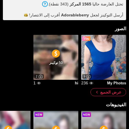
تحتل العارضة حاليا
1565 المركز
(343 نقطة).
أرسل التوكينز لجعل
Adorableberry
أقرب إلى
الانتصار!
الصور
مجاناً
50 توكينز
2
9
1
236
hi
My Photos
عرض الجميع
الفيديوهات