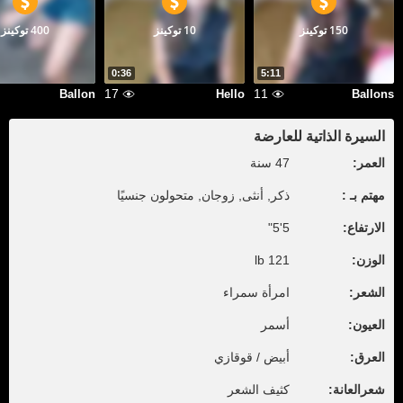
150 توكينز
10 توكينز
400 توكينز
0:36
5:11
17
11
Ballon
Hello
Ballons
السيرة الذاتية للعارضة
العمر:
47 سنة
مهتم بـ :
ذكر, أنثى, زوجان, متحولون جنسيًا
الارتفاع:
5'5"
الوزن:
121 lb
الشعر:
امرأة سمراء
العيون:
أسمر
العرق:
أبيض / قوقازي
شعرالعانة:
كثيف الشعر