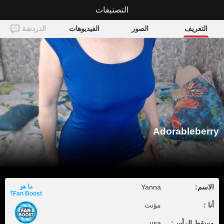
التصنيفات
Adorableberry
التعريف
الصور
الفيديوهات
الدردشة
Adorableberry
الاسم:
Yanna
ما هو
Fan Boost؟
أنا :
مؤنث
مسقط الرأس:
usa