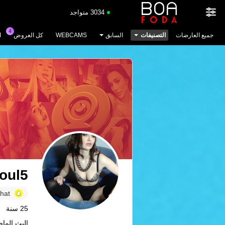
3034 متواجد
جميع العارضات
التصنيفات
السابق
WEBCAMS
كل العروض
ا
oul5
hat
25 سنة
البث الماضي: 1.08.26