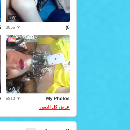
1
))
6)
3855
مجاناً
3
y
My Photos
5913
عرض كل الصور