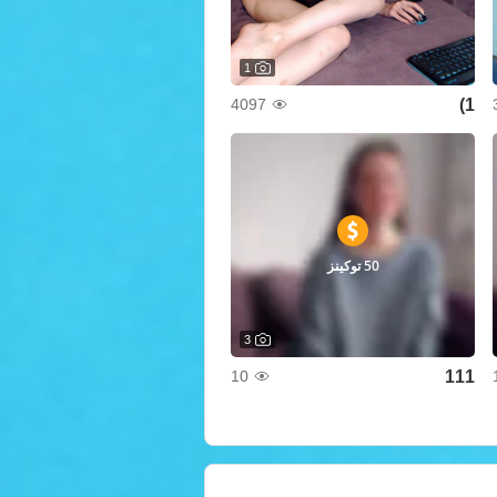
1
1)
4097
50 توكينز
3
111
10