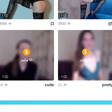
1
1
3)
5
3566
3830
50 توكينز
50 توكينز
3
4
cutie
prett
12
11