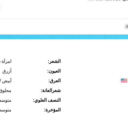
2
الشعر:
امرأة 
العيون:
أزرق
العرق:
أبيض /
شعرالعانة:
محلوق
النصف العلوي:
متوسط
المؤخرة:
متوسط