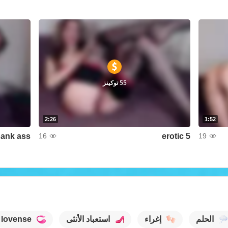
55 توكينز
2:26
1:52
ank ass
erotic 5
16
19
الحلم
إغراء
استعباد الأنثى
lovense