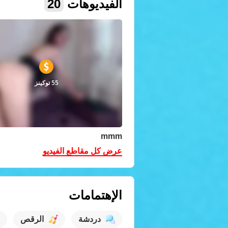
الفيديوهات
20
55 توكينز
mmm
عرض كل مقاطع الفيديو
الإهتمامات
دردشة
الرقص