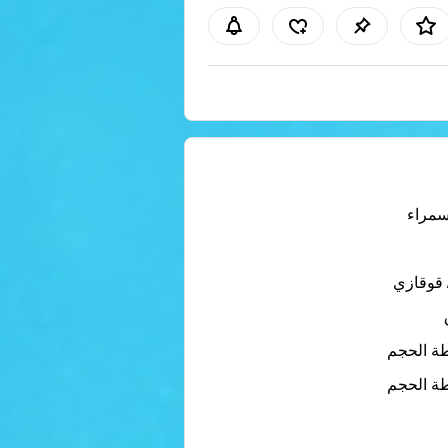
سمراء
 قوقازي
ة الحجم
ة الحجم