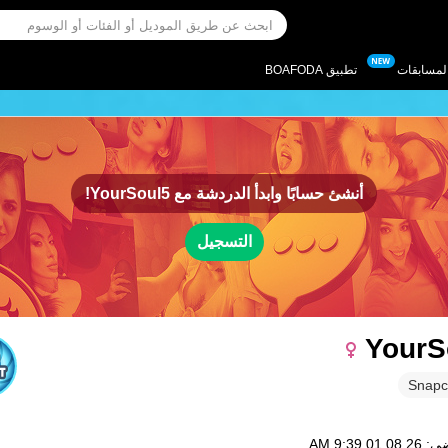
لمسابقات
تطبيق BOAFODA
أنشئ حسابًا وابدأ الدردشة مع
YourSoul5!
التسجيل
YourS
Snapc
0 9:39 AM