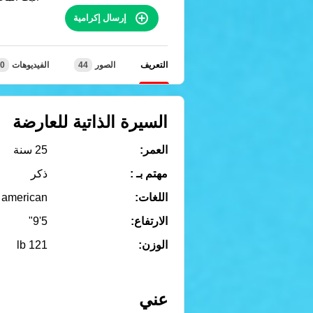
إرسال إكرامية
التعريف
الصور
44
الفيديوهات
0
السيرة الذاتية للعارضة
العمر:
25 سنة
مهتم بـ :
ذكر
اللغات:
american
الارتفاع:
5'9"
الوزن:
121 lb
عني