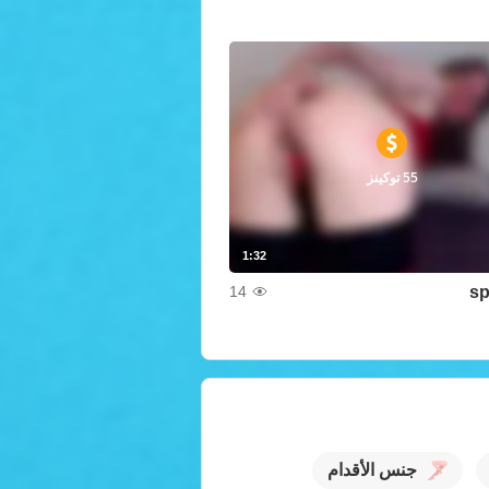
55 توكينز
1:32
sp
14
جنس الأقدام