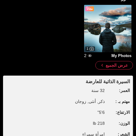
مجاناً
1
2
My Photos
عرض الجميع
السيرة الذاتية للعارضة
العمر:
32 سنة
مهتم بـ :
ذكر, أنثى, زوجان
الارتفاع:
6'5"
الوزن:
218 lb
الشعر:
امرأة سمراء