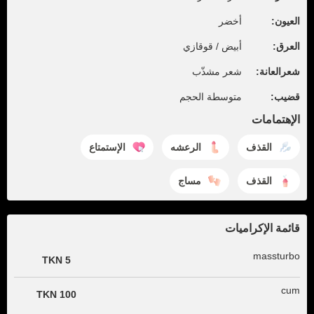
العيون:
أخضر
العرق:
أبيض / قوقازي
شعرالعانة:
شعر مشذّب
قضيب:
متوسطة الحجم
الإهتمامات
القذف
الرعشه
الإستمتاع
القذف
مساج
قائمة الإكراميات
massturbo
5 TKN
cum
100 TKN