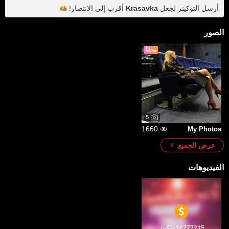
أرسل التوكينز لجعل
Krasavka
أقرب إلى
الانتصار!
الصور
مجاناً
5
1660
My Photos
عرض الجميع
الفيديوهات
16777215 توكينز