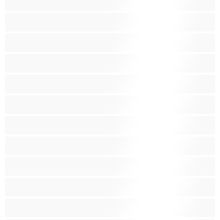
اللاتينيات
المراهقين 18‏+
امرأة جميلة ضخمة
امرأة سمراء
بنات الجامعة
بيضاء البشرة
ثديين ضخمين
جنس جماعي
جنس شرجي
حامل