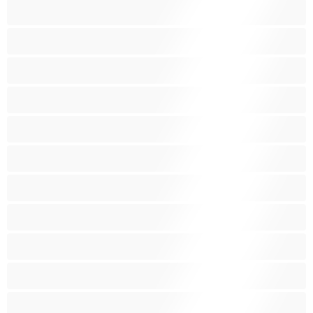
ربات المنزل
سحاق
سوداء البشرة
شقراء
صغيرات
صغيرة الثديين
صنم
صهباء
عرب
كبيرة الثديين
كس غزير الشعر