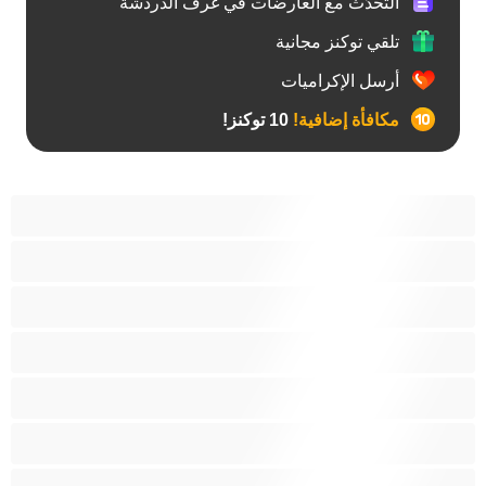
التحدّث مع العارضات في غرف الدردشة
تلقي توكنز مجانية
أرسل الإكراميات
مكافأة إضافية!
10 توكنز!
آسيوي
أفضل عارضات الدردشة الخاصة
اطلاق السوائل
الأدوات
الجدة
الجنس العبودي
الصبايا