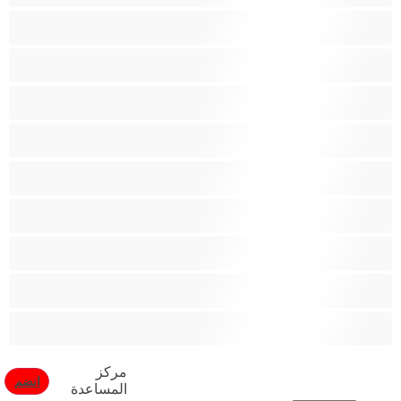
كس محلوق
مؤخرة كبيرة
متوسطة الثديين
مدخنات
مفتولة العضلات
ممتلئات الجسم
ممثلة أفلام إباحية
ناضج
هنود
مركز
انضم
المساعدة