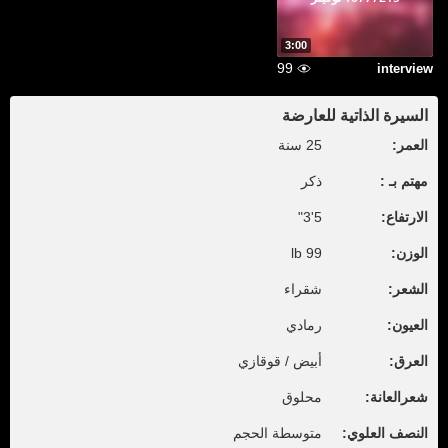
3:00
99
interview
السيرة الذاتية للعارضة
العمر:
25 سنة
مهتم بـ :
ذكر
الارتفاع:
5'3"
الوزن:
99 lb
الشعر:
شقراء
العيون:
رمادي
العرق:
أبيض / قوقازي
شعرالعانة:
محلوق
النصف العلوي:
متوسطة الحجم