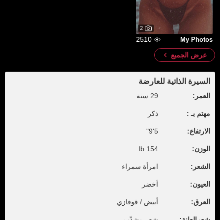
2
2510
My Photos
عرض الجميع
السيرة الذاتية للعارضة
العمر:
29 سنة
مهتم بـ :
ذكر
الارتفاع:
5'9"
الوزن:
154 lb
الشعر:
امرأة سمراء
العيون:
أخضر
العرق:
أبيض / قوقازي
شعرالعانة:
شعر مشذّب