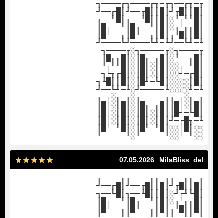
╓─╖╓──╖╓─╖╓────╖╓────╖
║█║║█╓╜║█║║█╓──╜║█╓──╜
║█╙╜╓╜░║█║║█╙──╖║█╙──╖
║█╓╖╙╖░║█║╙──╖█║╙──╖█║
║█║║█╙╖║█║╓──╜█║╓──╜█║
╙─╜╙──╜╙─╜╙────╜╙────╜
╓────╖░╓─────╖░╓────╖
║█╓──╜░║█╓─╖█║░║█╓╖█║
║█╙─╖░░║█║░║█║░║█╙╜╓╜
║█╓─╜░░║█║░║█║░║█╓╖╙╖
║█║░░░░║█╙─╜█║░║█║║█╙╖
╙─╜░░░░╙─────╜░╙─╜╙──╜
╓─╖░╓─╖╓─────╖░╓─╖░╓─╖
║█║░║█║║█╓─╖█║░║█║░║█║
║█╙─╜█║║█║░║█║░║█║░║█║
╙─╖█╓─╜║█║░║█║░║█║░║█║
░░║█║░░║█╙─╜█║░║█╙─╜█║
░░╙─╜░░╙─────╜░╙─────╜
07.05.2026
MilaBliss_del
╓─╖╓──╖╓─╖╓────╖╓────╖
║█║║█╓╜║█║║█╓──╜║█╓──╜
║█╙╜╓╜░║█║║█╙──╖║█╙──╖
║█╓╖╙╖░║█║╙──╖█║╙──╖█║
║█║║█╙╖║█║╓──╜█║╓──╜█║
╙─╜╙──╜╙─╜╙────╜╙────╜