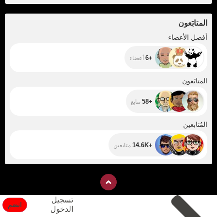
المتابَعون
+6
أفضل الأعضاء
+6
أعضاء
+58
المتابَعون
+58
تتابع
+14.6K
المُتابعين
+14.6K
متابعين
تسجيل
انضم
الدخول