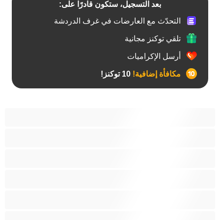
بعد التسجيل، ستكون قادرًا على:
التحدّث مع العارضات في غرف الدردشة
تلقي توكنز مجانية
أرسل الإكراميات
مكافأة إضافية!
10 توكنز!
آسيوي
أفضل عارضات الدردشة الخاصة
اطلاق السوائل
الأدوات
الجدة
الجنس العبودي