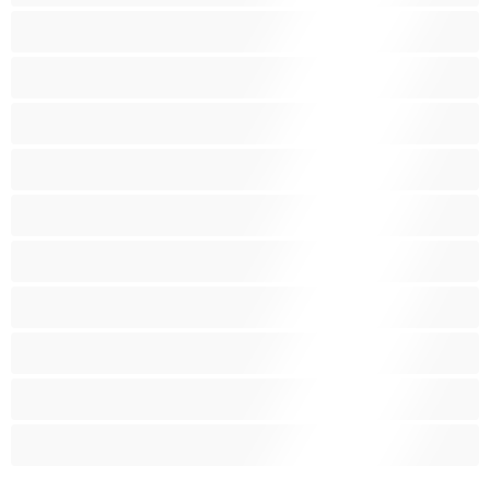
كس غزير الشعر
كس محلوق
مؤخرة كبيرة
متوسطة الثديين
مدخنات
مفتولة العضلات
ممتلئات الجسم
ممثلة أفلام إباحية
ناضج
هنود