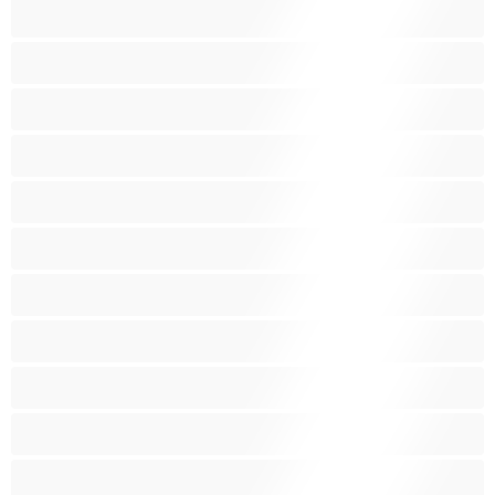
حامل
ربات المنزل
سحاق
سوداء البشرة
شقراء
صغيرات
صغيرة الثديين
صنم
صهباء
عرب
كبيرة الثديين