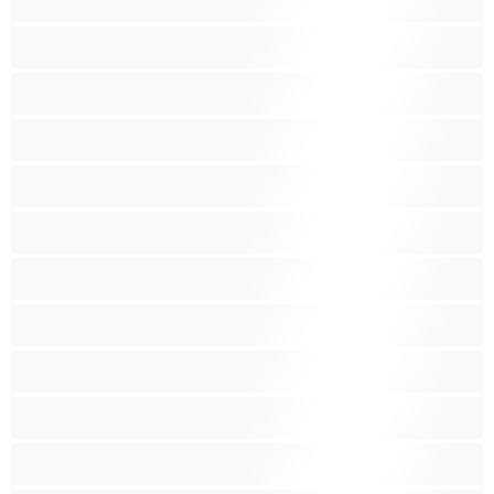
الصبايا
اللاتينيات
المراهقين 18‏+
امرأة جميلة ضخمة
امرأة سمراء
بنات الجامعة
بيضاء البشرة
ثديين ضخمين
جنس جماعي
جنس شرجي