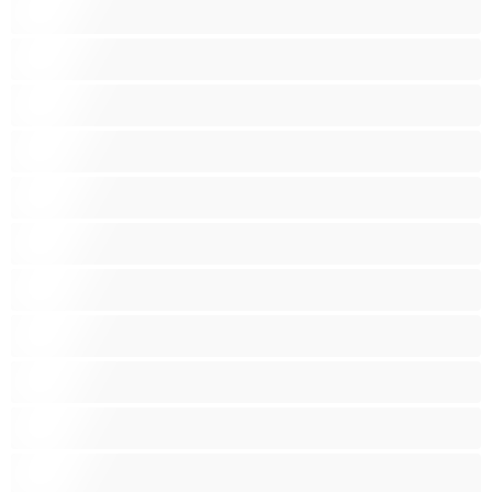
كبيرة الثديين
كس غزير الشعر
كس محلوق
مؤخرة كبيرة
متوسطة الثديين
مدخنات
مفتولة العضلات
ممتلئات الجسم
ممثلة أفلام إباحية
ناضج
هنود