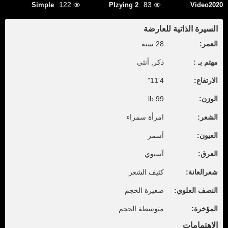
122
83
Simple
Plzying 2
Video2020
السيرة الذاتية للعارضة
العمر:
28 سنة
مهتم بـ :
ذكر, أنثى
الارتفاع:
4'11"
الوزن:
99 lb
الشعر:
امرأة سمراء
العيون:
أسمر
العرق:
آسيوي
شعرالعانة:
كثيف الشعر
النصف العلوي:
صغيرة الحجم
المؤخرة:
متوسطة الحجم
الإهتمامات