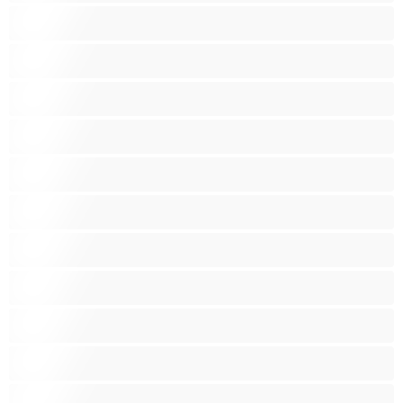
الجنس العبودي
الصبايا
اللاتينيات
المراهقين +18
امرأة جميلة ضخمة
امرأة سمراء
بنات الجامعة
بيضاء البشرة
ثديين ضخمين
جنس جماعي
جنس شرجي