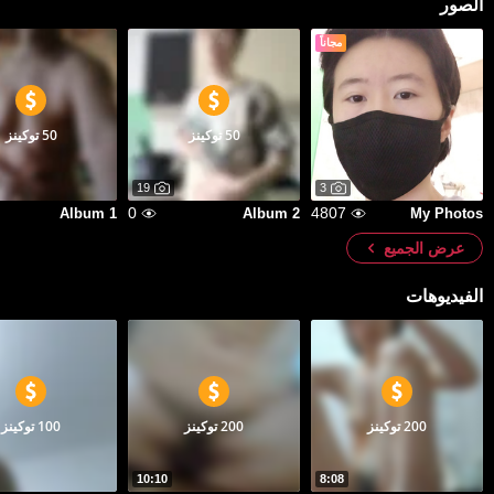
الصور
مجاناً
50 توكينز
50 توكينز
19
3
0
4807
Album 1
Album 2
My Photos
عرض الجميع
الفيديوهات
200 توكينز
200 توكينز
100 توكينز
10:10
8:08