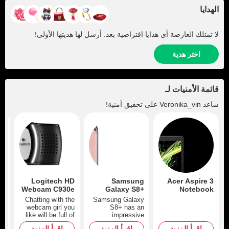
الهدايا
لا تمتلك العارضة أي هدايا افتراضية بعد. أرسل لها هديتها الأولى!
اختر هدية
قائمة الأمنيات لـ
ساعد
Veronika_vin
على تحقيق أمنية!
BO
Logitech HD
Samsung
Acer Aspire 3
CE
Webcam C930e
Galaxy S8+
Notebook
E)
64GB Orchid
25
Chatting with the
Samsung Galaxy
Gray
er
webcam girl you
S8+ has an
f-
like will be full of
impressive
r:
absolutely new
design, expansive
اقرأ المزيد
اقرأ المزيد
اقرأ المزيد