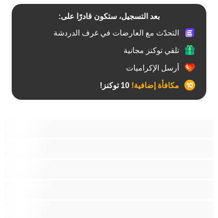
بعد التسجيل، ستكون قادرًا على:
التحدّث مع العارضات في غرف الدردشة
تلقي توكنز مجانية
أرسل الإكراميات
مكافأة إضافية!
10 توكنز!
آسيوي
أفضل عارضات الدردشة الخاصة
اطلاق السوائل
الأدوات
الجدة