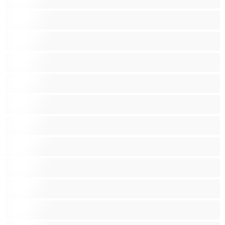
حامل
ربات المنزل
سحاق
سوداء البشرة
شقراء
صغيرات
صغيرة الثديين
صنم
صهباء
عرب