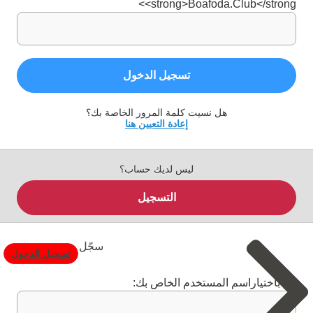
<strong>Boafoda.Club</strong>
تسجيل الدخول
هل نسيت كلمة المرور الخاصة بك؟
إعادة التعيين هنا
ليس لديك حساب؟
التسجيل
سجّل
تسجيل الدخول
قم باختياراسم المستخدم الخاص بك: