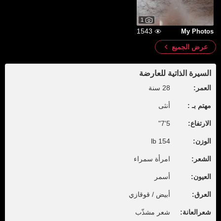
1
1543
My Photos
عرض الجميع
السيرة الذاتية للعارضة
العمر:
28 سنة
مهتم بـ :
أنثى
الارتفاع:
5'7"
الوزن:
154 lb
الشعر:
امرأة سمراء
العيون:
أسمر
العرق:
أبيض / قوقازي
شعرالعانة:
شعر مشذّب