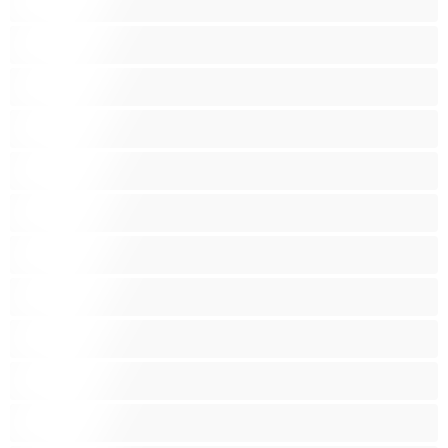
شقراء
صغيرات
صغيرة الثديين
صنم
صهباء
عرب
كبيرة الثديين
كس غزير الشعر
كس محلوق
مؤخرة كبيرة