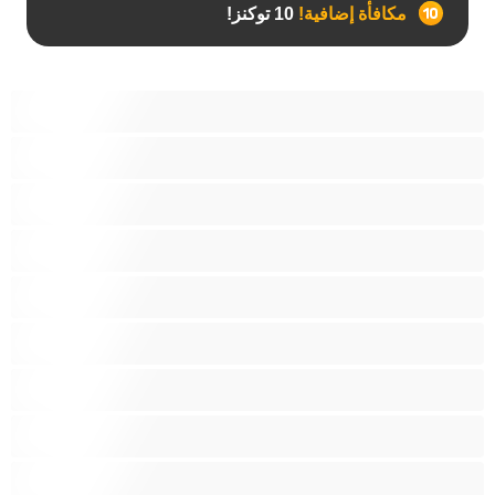
مكافأة إضافية!
10 توكنز!
آسيوي
أفضل عارضات الدردشة الخاصة
اطلاق السوائل
الأدوات
الجدة
الجنس العبودي
الصبايا
اللاتينيات
المراهقين 18‏+