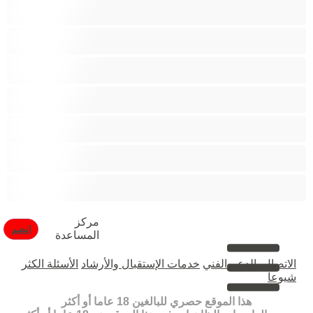
متوسطة الثديين
مدخنات
مفتولة العضلات
ممتلئات الجسم
ممثلة أفلام إباحية
ناضج
هنود
مركز
انضم
المساعدة
الاتصال بالدعم الفني
خدمات الإستقبال والأرشاد
الأسئلة الكثر
شيوعا
هذا الموقع حصري للبالغين 18 عاما أو أكثر