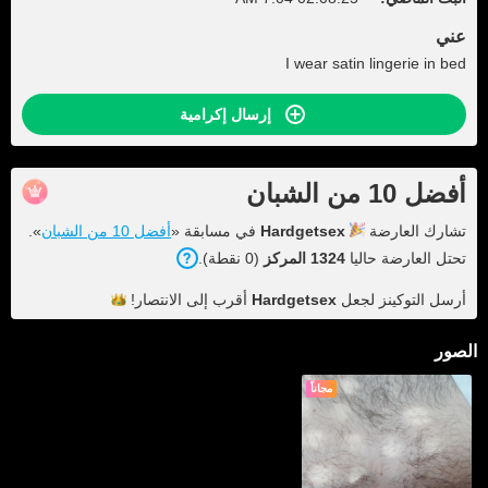
عني
I wear satin lingerie in bed
إرسال إكرامية
أفضل 10 من الشبان
تشارك العارضة
Hardgetsex
في مسابقة «
أفضل 10 من الشبان
».
تحتل العارضة حاليا
1324 المركز
(0 نقطة).
أرسل التوكينز لجعل
Hardgetsex
أقرب إلى
الانتصار!
الصور
مجاناً