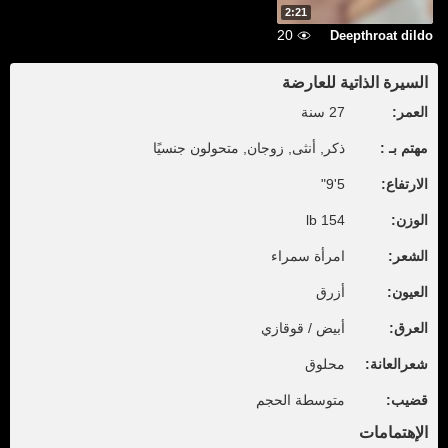
2:21
20
Deepthroat dildo
السيرة الذاتية للعارضة
العمر:
27 سنة
مهتم بـ :
ذكر, أنثى, زوجان, متحولون جنسيًا
الارتفاع:
5'9"
الوزن:
154 lb
الشعر:
امرأة سمراء
العيون:
أزرق
العرق:
أبيض / قوقازي
شعرالعانة:
محلوق
قضيب:
متوسطة الحجم
الإهتمامات