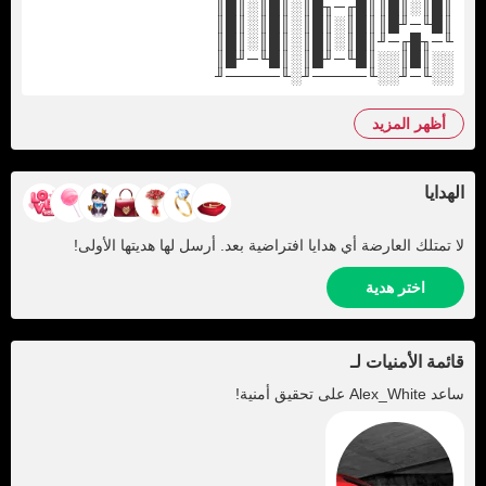
║█║░║█║║█╓─╖█║░║█║░║█║
║█╙─╜█║║█║░║█║░║█║░║█║
╙─╖█╓─╜║█║░║█║░║█║░║█║
░░║█║░░║█╙─╜█║░║█╙─╜█║
░░╙─╜░░╙─────╜░╙─────╜
أظهر المزيد
الهدايا
لا تمتلك العارضة أي هدايا افتراضية بعد. أرسل لها هديتها الأولى!
اختر هدية
قائمة الأمنيات لـ
ساعد
Alex_White
على تحقيق أمنية!