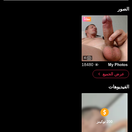
الصور
مجاناً
4
18480
My Photos
عرض الجميع
الفيديوهات
200 توكينز