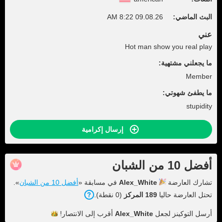
البث الماضي:
09.08.26 8:22 AM
عني
Hot man show you real play
ما يجعلني مشتهية:
Member
ما يطفئ شهوتي:
stupidity
إرسال إكرامية
أفضل 10 من الشبان
تشارك العارضة
Alex_White
في مسابقة «
أفضل 10 من الشبان
».
تحتل العارضة حاليا
189 المركز
(0 نقطة).
أرسل التوكينز لجعل
Alex_White
أقرب إلى
الانتصار!