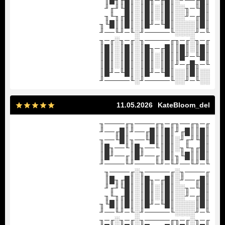
║█╓──╜░║█╓─╖█║░║█╓╖█║
║█╙─╖░░║█║░║█║░║█╙╜╓╜
║█╓─╜░░║█║░║█║░║█╓╖╙╖
║█║░░░░║█╙─╜█║░║█║║█╙╖
╙─╜░░░░╙─────╜░╙─╜╙──╜
╓─╖░╓─╖╓─────╖░╓─╖░╓─╖
║█║░║█║║█╓─╖█║░║█║░║█║
║█╙─╜█║║█║░║█║░║█║░║█║
╙─╖█╓─╜║█║░║█║░║█║░║█║
░░║█║░░║█╙─╜█║░║█╙─╜█║
░░╙─╜░░╙─────╜░╙─────╜
11.05.2026
KateBloom_del
╓─╖╓──╖╓─╖╓────╖╓────╖
║█║║█╓╜║█║║█╓──╜║█╓──╜
║█╙╜╓╜░║█║║█╙──╖║█╙──╖
║█╓╖╙╖░║█║╙──╖█║╙──╖█║
║█║║█╙╖║█║╓──╜█║╓──╜█║
╙─╜╙──╜╙─╜╙────╜╙────╜
╓────╖░╓─────╖░╓────╖
║█╓──╜░║█╓─╖█║░║█╓╖█║
║█╙─╖░░║█║░║█║░║█╙╜╓╜
║█╓─╜░░║█║░║█║░║█╓╖╙╖
║█║░░░░║█╙─╜█║░║█║║█╙╖
╙─╜░░░░╙─────╜░╙─╜╙──╜
╓─╖░╓─╖╓─────╖░╓─╖░╓─╖