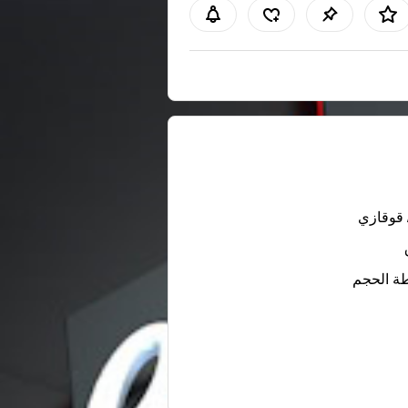
 قوقازي
ة الحجم