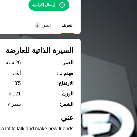
إرسال إكرامية
التعريف
الصور
2
السيرة الذاتية للعارضة
العمر:
26 سنة
مهتم بـ :
أنثى
الارتفاع:
5'3"
الوزن:
121 lb
الشعر:
شقراء
عني
 a lot to talk and make new friends