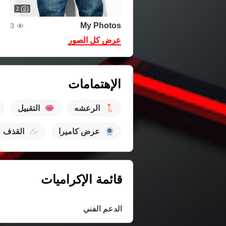
2
My Photos
3
عرض كل الصور
الإهتمامات
الرعشه
التقبيل
عرض كاميرا
القذف
قائمة الإكراميات
الدعم الفني