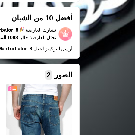
أفضل 10 من الشبان
تشارك العارضة
bator_8
تحتل العارضة حاليا
1088 المركز
أرسل التوكينز لجعل
MasTurbator_8
الصور
2
مجاناً