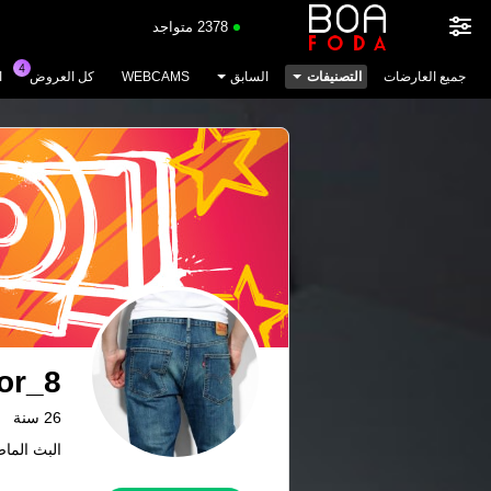
2378 متواجد
جميع العارضات
التصنيفات
السابق
WEBCAMS
كل العروض
ا
or_8
26 سنة
البث الماضي: 3.10.25