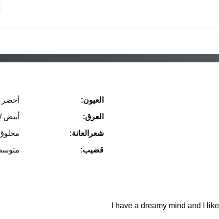
العيون:
أخضر
العرق:
أبيض /
شعرالعانة:
محلوق
قضيب:
متوسط
I have a dreamy mind and I like