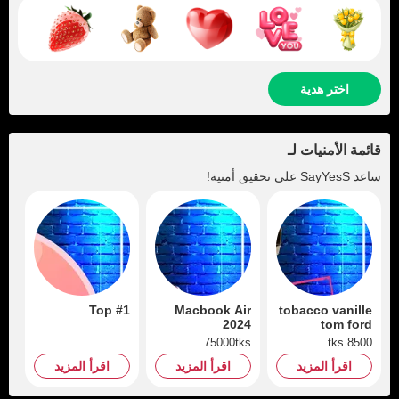
اختر هدية
قائمة الأمنيات لـ
ساعد
SayYesS
على تحقيق أمنية!
Top #1
Macbook Air
tobacco vanille
2024
tom ford
75000tks
8500 tks
اقرأ المزيد
اقرأ المزيد
اقرأ المزيد