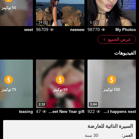
50 توكينز
14
5
96709
98770
weet
neeeew
My Photos
عرض الجميع
الفيديوهات
500 توكينز
99 توكينز
75 توكينز
2:32
3:04
47
922
teasing
Sweet New Year gift
If u kiss my neck Im not responsible for what happens next
السيرة الذاتية للعارضة
العمر:
30 سنة