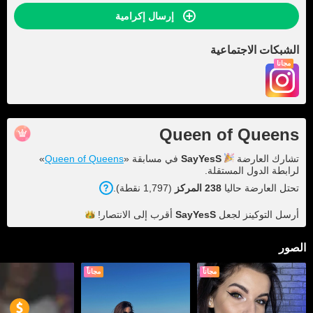
إرسال إكرامية
الشبكات الاجتماعية
مجاناً
Queen of Queens
تشارك العارضة
SayYesS
في مسابقة «
Queen of Queens
»
لرابطة الدول المستقلة.
تحتل العارضة حاليا
238 المركز
(1,797 نقطة).
أرسل التوكينز لجعل
SayYesS
أقرب إلى
الانتصار!
الصور
مجاناً
مجاناً