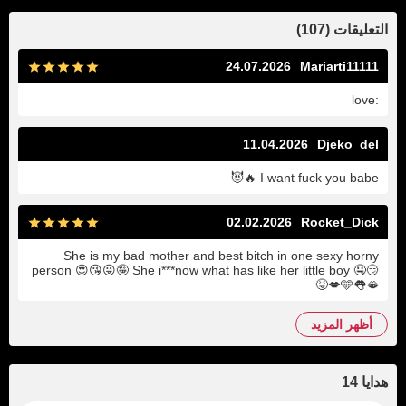
التعليقات (107)
24.07.2026
Mariarti11111
:love
11.04.2026
Djeko_del
I want fuck you babe 🔥😈
02.02.2026
Rocket_Dick
She is my bad mother and best bitch in one sexy horny
person 😍😘😜🤪 She i***now what has like her little boy 🤤😏
😝💋🩵👅🫦
أظهر المزيد
هدايا 14