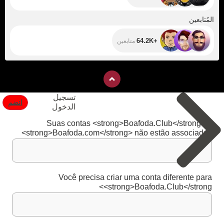
+64.2K
المُتابعين
+64.2K
متابعين
تسجيل
انضم
الدخول
Suas contas <strong>Boafoda.Club</strong> e
<strong>Boafoda.com</strong> não estão associadas
Você precisa criar uma conta diferente para
<strong>Boafoda.Club</strong>