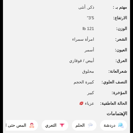
مهتم بـ :
ذكر, أنثى
الارتفاع:
5'3"
الوزن:
121 lb
الشعر:
امرأة سمراء
العيون:
أسمر
العرق:
أبيض / قوقازي
شعرالعانة:
محلوق
النصف العلوي:
كبيرة الحجم
المؤخرة:
كبير
الحالة العاطفية:
عزباء
الإهتمامات
دردشة
الحلم
التعري
المص حتى الق