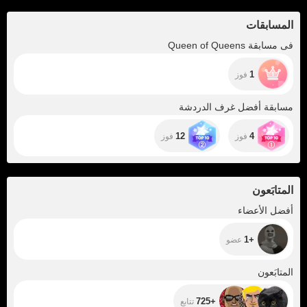
المسابقات
فى مسابقة Queen of Queens
1
فوز
مسابقة أفضل غرف الدردشة
12
4
فوز
فوز
المتابَعون
+1
أفضل الأعضاء
+1
عضو
+725
المتابَعون
+725
تتابع