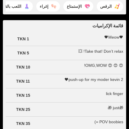
الرقص
الإستمتاع
إغراء
اللعب بالقضي
قائمة الإكراميات
🖤Meow🖤
1 TKN
Take that! Don’t relax! 💥
5 TKN
😍 😍 😍 OMG,WOW!
10 TKN
2 push-up for my moder kevin🖤
11 TKN
lick finger
15 TKN
🎁just 🎁
25 TKN
POV boobies =)
35 TKN